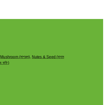
,
Mushroom (মাশরুম)
,
Nutes & Seed (বাদাম
ং কফি)