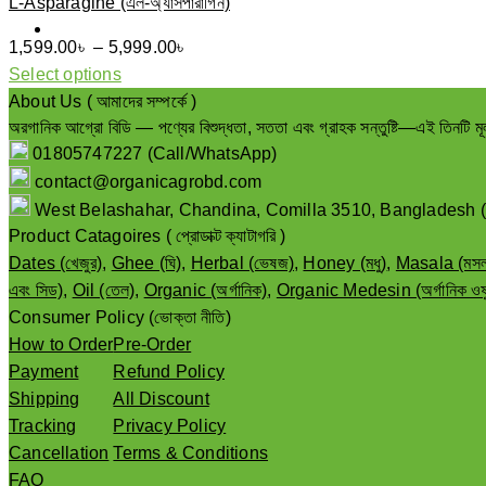
L-Asparagine (এল-অ্যাসপারাগিন)
Price
1,599.00
৳
–
5,999.00
৳
range:
Select options
This
1,599.00৳
About Us ( আমাদের সম্পর্কে )
product
অরগানিক আগ্রো বিডি — পণ্যের বিশুদ্ধতা, সততা এবং গ্রাহক সন্তুষ্টি—এই তিনটি মূ
through
01805747227 (Call/WhatsApp)
has
5,999.00৳
multiple
contact@organicagrobd.com
variants.
West Belashahar, Chandina, Comilla 3510, Bangladesh (পশ্চিম বেল
The
Product Catagoires ( প্রোডাক্ট ক্যাটাগরি )
options
Dates (খেজুর)
,
Ghee (ঘি)
,
Herbal (ভেষজ)
,
Honey (মধু)
,
Masala (মসল
may
এবং সিড)
,
Oil (তেল)
,
Organic (অর্গানিক)
,
Organic Medesin (অর্গানিক ওষ
be
Consumer Policy (ভোক্তা নীতি)
chosen
How to Order
Pre-Order
on
Payment
Refund Policy
the
Shipping
All Discount
product
Tracking
Privacy Policy
page
Cancellation
Terms & Conditions
FAQ