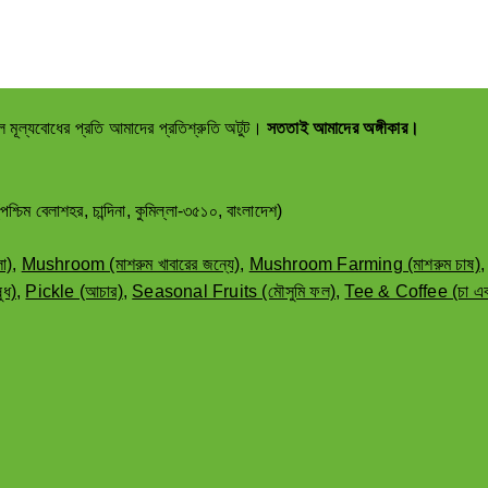
ল মূল্যবোধের প্রতি আমাদের প্রতিশ্রুতি অটুট।
সততাই আমাদের অঙ্গীকার।
াশহর, চান্দিনা, কুমিল্লা-৩৫১০, বাংলাদেশ)
া)
,
Mushroom (মাশরুম খাবারের জন্যে)
,
Mushroom Farming (মাশরুম চাষ)
ুধ)
,
Pickle (আচার)
,
Seasonal Fruits (মৌসুমি ফল)
,
Tee & Coffee (চা এব