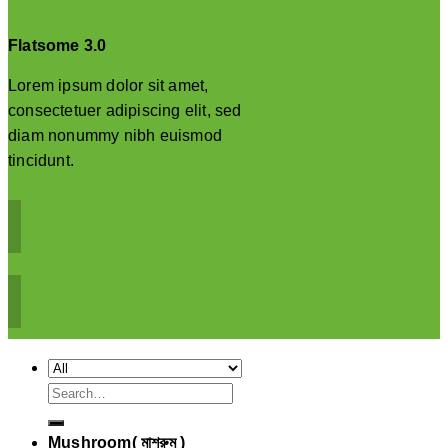
Flatsome 3.0
Lorem ipsum dolor sit amet,
consectetuer adipiscing elit, sed
diam nonummy nibh euismod
tincidunt.
Search
for:
Mushroom( মাশরুম )