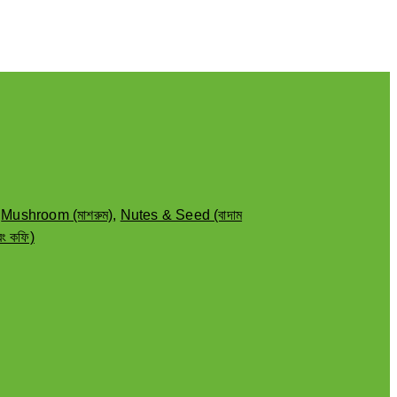
,
Mushroom (মাশরুম)
,
Nutes & Seed (বাদাম
ং কফি)