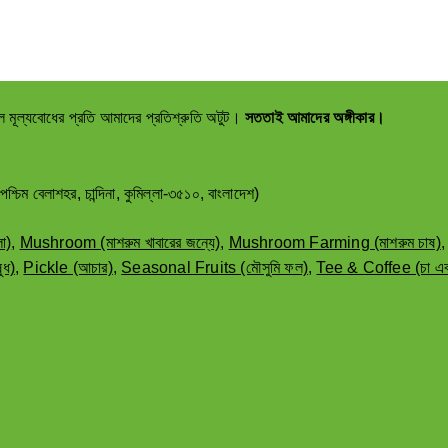
ল মূল্যবোধের প্রতি আমাদের প্রতিশ্রুতি অটুট।
সততাই আমাদের অঙ্গীকার।
াশহর, চান্দিনা, কুমিল্লা-৩৫১০, বাংলাদেশ)
া)
,
Mushroom (মাশরুম খাবারের জন্যে)
,
Mushroom Farming (মাশরুম চাষ)
ুধ)
,
Pickle (আচার)
,
Seasonal Fruits (মৌসুমি ফল)
,
Tee & Coffee (চা এব