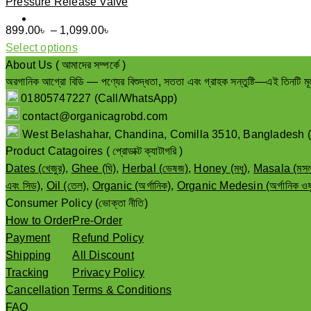
Pressure Release Valve
Price
899.00
৳
–
1,099.00
৳
range:
Select options
This
899.00৳
About Us ( আমাদের সম্পর্কে )
product
অরগানিক আগ্রো বিডি — পণ্যের বিশুদ্ধতা, সততা এবং গ্রাহক সন্তুষ্টি—এই তিনটি মূ
through
01805747227 (Call/WhatsApp)
has
1,099.00৳
multiple
contact@organicagrobd.com
variants.
West Belashahar, Chandina, Comilla 3510, Bangladesh (পশ্চিম বেল
The
Product Catagoires ( প্রোডাক্ট ক্যাটাগরি )
options
Dates (খেজুর)
,
Ghee (ঘি)
,
Herbal (ভেষজ)
,
Honey (মধু)
,
Masala (মসল
may
এবং সিড)
,
Oil (তেল)
,
Organic (অর্গানিক)
,
Organic Medesin (অর্গানিক ওষ
be
Consumer Policy (ভোক্তা নীতি)
chosen
How to Order
Pre-Order
on
Payment
Refund Policy
the
Shipping
All Discount
product
Tracking
Privacy Policy
page
Cancellation
Terms & Conditions
FAQ