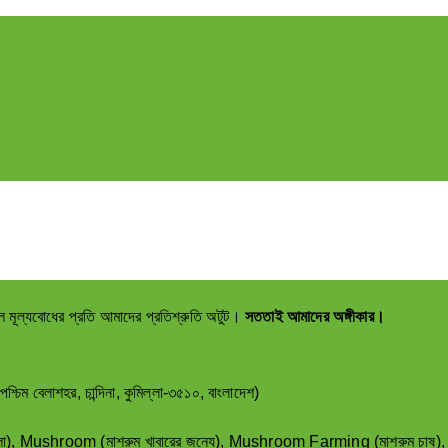
ল মূল্যবোধের প্রতি আমাদের প্রতিশ্রুতি অটুট।
সততাই আমাদের অঙ্গীকার।
াশহর, চান্দিনা, কুমিল্লা-৩৫১০, বাংলাদেশ)
া)
,
Mushroom (মাশরুম খাবারের জন্যে)
,
Mushroom Farming (মাশরুম চাষ)