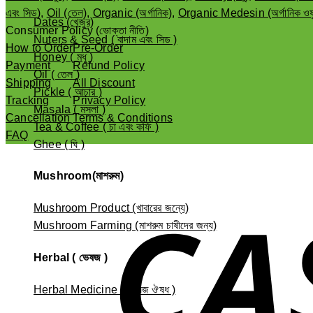
এবং সিড)
,
Oil (তেল)
,
Organic (অর্গানিক)
,
Organic Medesin (অর্গানিক ওষ
Dates (খেজুর)
Consumer Policy (ভোক্তা নীতি)
Nuters & Seed ( বাদাম এবং সিড )
How to Order
Pre-Order
Honey ( মধু )
Payment
Refund Policy
Oil ( তেল )
Shipping
All Discount
Pickle ( আচার )
Tracking
Privacy Policy
Masala ( মসলা )
Cancellation
Terms & Conditions
Tea & Coffee ( চা এবং কফি )
FAQ
Ghee ( ঘি )
Mushroom(মাশরুম)
Mushroom Product (খাবারের জন্যে)
Mushroom Farming (মাশরুম চাষীদের জন্য)
Herbal ( ভেষজ )
Herbal Medicine ( ভেষজ ঔষধ )