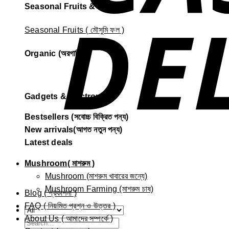
Seasonal Fruits & Others
Seasonal Fruits ( মৌসুমি ফল )
Organic (অরগানিক)
Gadgets & electronics
Bestsellers (সবোচ্চ বিক্রিত পন্য)
New arrivals(আগত নতুন পন্য)
Latest deals
Mushroom( মাশরুম )
Mushroom (মাশরুম খাবারের জন্যে)
Mushroom Farming (মাশরুম চাষ)
Blog ( প্রকাশনা )
FAQ ( নিয়মিত প্রশ্ন ও উত্তর )
About Us ( আমাদের সম্পর্কে )
Search