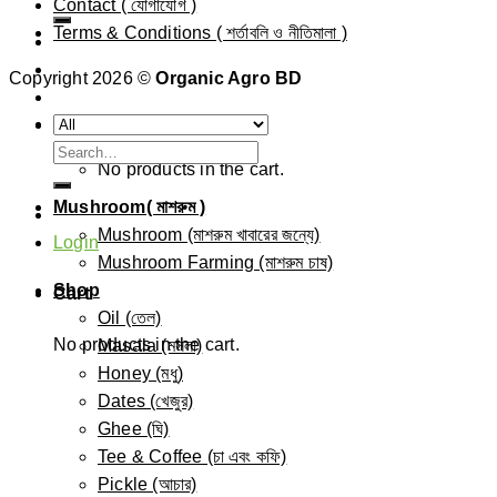
Contact ( যোগাযোগ )
for:
Terms & Conditions ( শর্তাবলি ও নীতিমালা )
Copyright 2026 ©
Organic Agro BD
0.00
৳
Search
No products in the cart.
for:
Mushroom( মাশরুম )
Mushroom (মাশরুম খাবারের জন্যে)
Login
Mushroom Farming (মাশরুম চাষ)
Shop
Cart
Oil (তেল)
No products in the cart.
Masala (মসলা)
Honey (মধু)
Dates (খেজুর)
Ghee (ঘি)
Tee & Coffee (চা এবং কফি)
Pickle (আচার)