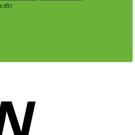
ং কফি)