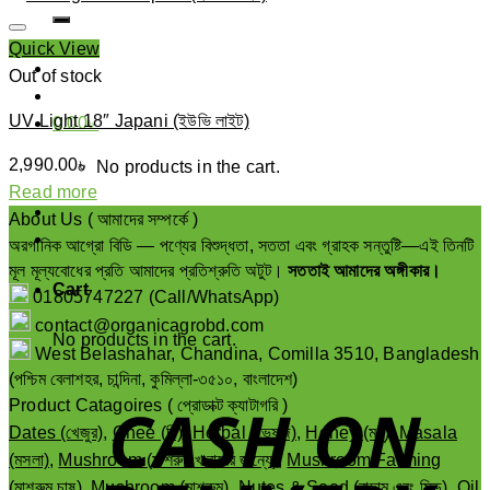
for:
Quick View
Out of stock
UV Light 18″ Japani (ইউভি লাইট)
0.00
৳
2,990.00
৳
No products in the cart.
Read more
About Us ( আমাদের সম্পর্কে )
Login
অরগানিক আগ্রো বিডি — পণ্যের বিশুদ্ধতা, সততা এবং গ্রাহক সন্তুষ্টি—এই তিনটি
মূল মূল্যবোধের প্রতি আমাদের প্রতিশ্রুতি অটুট।
সততাই আমাদের অঙ্গীকার।
Cart
01805747227 (Call/WhatsApp)
contact@organicagrobd.com
No products in the cart.
West Belashahar, Chandina, Comilla 3510, Bangladesh
(পশ্চিম বেলাশহর, চান্দিনা, কুমিল্লা-৩৫১০, বাংলাদেশ)
Product Catagoires ( প্রোডাক্ট ক্যাটাগরি )
Dates (খেজুর)
,
Ghee (ঘি)
,
Herbal (ভেষজ)
,
Honey (মধু)
,
Masala
(মসলা)
,
Mushroom (মাশরুম খাবারের জন্যে)
,
Mushroom Farming
(মাশরুম চাষ)
,
Mushroom (মাশরুম)
,
Nutes & Seed (বাদাম এবং সিড)
,
Oil