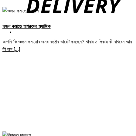
ওজন কমাতে মাশরুমের ম্যাজিক
আপনি কি ওজন কমানোর জন্য কঠোর ডায়েট করছেন? খাবার তালিকায় কী রাখবেন আর
কী বাদ [...]