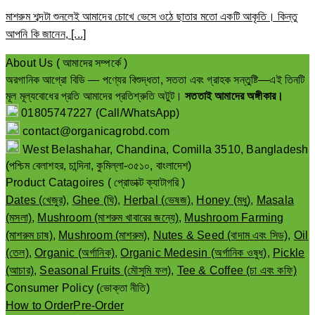
মাশরুম শব্দটা শুনলেই আমাদের চোখে ভেসে ওঠে ছাতার মতো একটি আকৃতি। কিন্তু
আপনি কি জানেন, [...]
About Us ( আমাদের সম্পর্কে )
অরগানিক আগ্রো বিডি — পণ্যের বিশুদ্ধতা, সততা এবং গ্রাহক সন্তুষ্টি—এই তিনটি
মূল মূল্যবোধের প্রতি আমাদের প্রতিশ্রুতি অটুট।
সততাই আমাদের অঙ্গীকার।
01805747227 (Call/WhatsApp)
contact@organicagrobd.com
West Belashahar, Chandina, Comilla 3510, Bangladesh
(পশ্চিম বেলাশহর, চান্দিনা, কুমিল্লা-৩৫১০, বাংলাদেশ)
Product Catagoires ( প্রোডাক্ট ক্যাটাগরি )
Dates (খেজুর)
,
Ghee (ঘি)
,
Herbal (ভেষজ)
,
Honey (মধু)
,
Masala
(মসলা)
,
Mushroom (মাশরুম খাবারের জন্যে)
,
Mushroom Farming
(মাশরুম চাষ)
,
Mushroom (মাশরুম)
,
Nutes & Seed (বাদাম এবং সিড)
,
Oil
(তেল)
,
Organic (অর্গানিক)
,
Organic Medesin (অর্গানিক ওষুধ)
,
Pickle
(আচার)
,
Seasonal Fruits (মৌসুমি ফল)
,
Tee & Coffee (চা এবং কফি)
Consumer Policy (ভোক্তা নীতি)
How to Order
Pre-Order