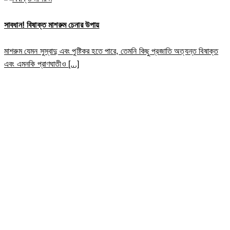
সাবধান! বিষাক্ত মাশরুম চেনার উপায়
মাশরুম যেমন সুস্বাদু এবং পুষ্টিকর হতে পারে, তেমনি কিছু প্রজাতি অত্যন্ত বিষাক্ত
এবং এমনকি প্রাণঘাতীও [...]