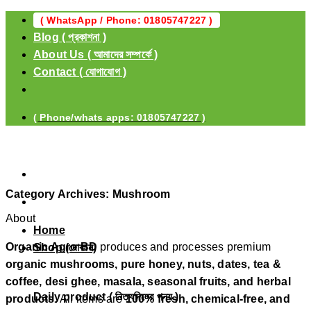
Skip
( WhatsApp / Phone: 01805747227 )
to
Blog ( প্রকাশনা )
content
About Us ( আমাদের সম্পর্কে )
Contact ( যোগাযোগ )
( Phone/whats apps: 01805747227 )
Category Archives:
Mushroom
About
Home
Organic Agro BD
produces and processes premium
Shop (দোকান)
organic mushrooms, pure honey, nuts, dates, tea &
coffee, desi ghee, masala, seasonal fruits, and herbal
Daily product ( নিত্যদিনের পন্য )
products
. All items are
100% fresh, chemical‑free, and