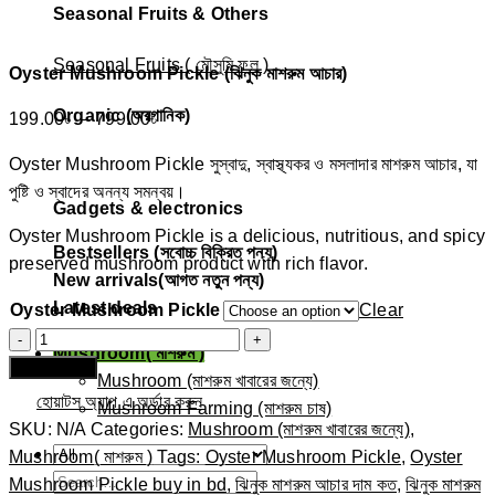
Seasonal Fruits & Others
Seasonal Fruits ( মৌসুমি ফল )
Oyster Mushroom Pickle (ঝিনুক মাশরুম আচার)
Organic (অরগানিক)
Price
199.00
৳
–
799.00
৳
range:
Oyster Mushroom Pickle সুস্বাদু, স্বাস্থ্যকর ও মসলাদার মাশরুম আচার, যা
199.00৳
পুষ্টি ও স্বাদের অনন্য সমন্বয়।
through
Gadgets & electronics
799.00৳
Oyster Mushroom Pickle is a delicious, nutritious, and spicy
Bestsellers (সবোচ্চ বিক্রিত পন্য)
preserved mushroom product with rich flavor.
New arrivals(আগত নতুন পন্য)
Latest deals
Oyster Mushroom Pickle
Clear
Oyster
Mushroom( মাশরুম )
Mushroom
Add to cart
Mushroom (মাশরুম খাবারের জন্যে)
Pickle
হোয়াটস অ্যাপ এ অর্ডার করুন
Mushroom Farming (মাশরুম চাষ)
(ঝিনুক
SKU:
N/A
Categories:
Mushroom (মাশরুম খাবারের জন্যে)
,
মাশরুম
Mushroom( মাশরুম )
Tags:
Oyster Mushroom Pickle
,
Oyster
আচার)
Search
Mushroom Pickle buy in bd
,
ঝিনুক মাশরুম আচার দাম কত
,
ঝিনুক মাশরুম