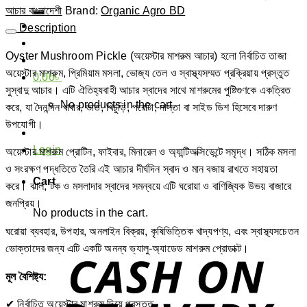
quantity
for:
আচার বাংলাদেশী
Brand:
Organic Agro BD
Description
Oyster Mushroom Pickle (অয়েস্টার মাশরুম আচার) হলো নির্বাচিত তাজা
অয়েস্টার মাশরুম, প্রিমিয়াম মসলা, ভোজ্য তেল ও স্বাস্থ্যসম্মত প্রক্রিয়ায় প্রস্তুত
0.00
৳
সুস্বাদু আচার। এটি ঐতিহ্যবাহী আচার স্বাদের সাথে মাশরুমের পুষ্টিগুণকে একত্রিত
No products in the cart.
করে, যা দৈনন্দিন খাবার, ভাত, খিচুড়ি, পরোটা, নাস্তা বা সাইড ডিশ হিসেবে দারুণ
উপযোগী।
Login
অয়েস্টার মাশরুম প্রোটিন, ফাইবার, মিনারেল ও অ্যান্টিঅক্সিডেন্টে সমৃদ্ধ। সঠিক মসলা
ও সংরক্ষণ পদ্ধতিতে তৈরি এই আচার দীর্ঘদিন স্বাদ ও মান বজায় রাখতে সহায়তা
Cart
করে। ঝাল, টক ও মসলাদার স্বাদের সমন্বয়ে এটি ঘরোয়া ও বাণিজ্যিক উভয় বাজারে
জনপ্রিয়।
No products in the cart.
ঘরোয়া ব্যবহার, উপহার, অনলাইন বিক্রয়, কৃষিভিত্তিক খাদ্যপণ্য, এবং স্বাস্থ্যসচেতন
ভোক্তাদের জন্য এটি একটি অনন্য ভ্যালু-অ্যাডেড মাশরুম প্রোডাক্ট।
মূল বৈশিষ্ট্য:
✔ নির্বাচিত অয়েস্টার মাশরুম দিয়ে প্রস্তুত