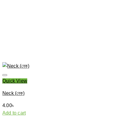
chosen
on
the
product
page
Quick View
Neck (নেক)
4.00
৳
Add to cart