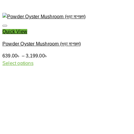
Quick View
Powder Oyster Mushroom (গুড়া মাশরুম)
Price
639.00
৳
–
3,199.00
৳
range:
Select options
This
639.00৳
product
through
has
3,199.00৳
multiple
variants.
The
options
may
be