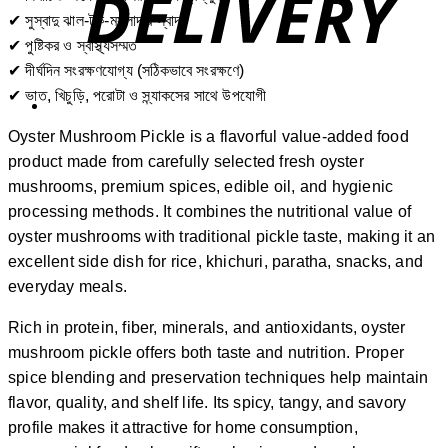
✔ সুস্বাদু ঝাল-টক-মসলাদার স্বাদ
✔ পুষ্টিকর ও স্বাস্থ্যসম্মত
✔ দীর্ঘদিন সংরক্ষণযোগ্য (সঠিকভাবে সংরক্ষণে)
✔ ভাত, খিচুড়ি, পরোটা ও স্ন্যাকসের সাথে উপযোগী
Oyster Mushroom Pickle is a flavorful value-added food
product made from carefully selected fresh oyster
mushrooms, premium spices, edible oil, and hygienic
processing methods. It combines the nutritional value of
oyster mushrooms with traditional pickle taste, making it an
excellent side dish for rice, khichuri, paratha, snacks, and
everyday meals.
Rich in protein, fiber, minerals, and antioxidants, oyster
mushroom pickle offers both taste and nutrition. Proper
spice blending and preservation techniques help maintain
flavor, quality, and shelf life. Its spicy, tangy, and savory
profile makes it attractive for home consumption,