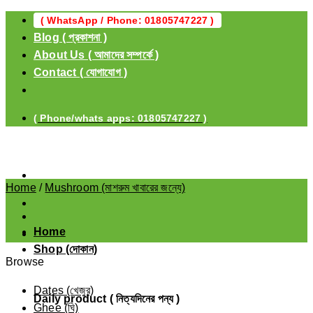
Skip
( WhatsApp / Phone: 01805747227 )
to
Blog ( প্রকাশনা )
content
About Us ( আমাদের সম্পর্কে )
Contact ( যোগাযোগ )
( Phone/whats apps: 01805747227 )
Home
/
Mushroom (মাশরুম খাবারের জন্যে)
Home
Shop (দোকান)
Browse
Dates (খেজুর)
Daily product ( নিত্যদিনের পন্য )
Ghee (ঘি)