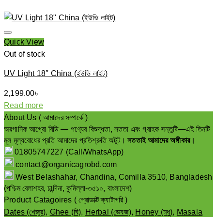
Quick View
Out of stock
UV Light 18″ China (ইউভি লাইট)
2,199.00
৳
Read more
About Us ( আমাদের সম্পর্কে )
অরগানিক আগ্রো বিডি — পণ্যের বিশুদ্ধতা, সততা এবং গ্রাহক সন্তুষ্টি—এই তিনটি
মূল মূল্যবোধের প্রতি আমাদের প্রতিশ্রুতি অটুট।
সততাই আমাদের অঙ্গীকার।
01805747227 (Call/WhatsApp)
contact@organicagrobd.com
West Belashahar, Chandina, Comilla 3510, Bangladesh
(পশ্চিম বেলাশহর, চান্দিনা, কুমিল্লা-৩৫১০, বাংলাদেশ)
Product Catagoires ( প্রোডাক্ট ক্যাটাগরি )
Dates (খেজুর)
,
Ghee (ঘি)
,
Herbal (ভেষজ)
,
Honey (মধু)
,
Masala